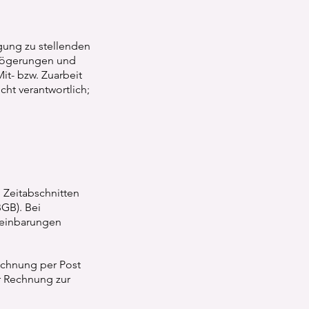
gung zu stellenden
erzögerungen und
it- bzw. Zuarbeit
ht verantwortlich;
h Zeitabschnitten
BGB). Bei
reinbarungen
echnung per Post
er Rechnung zur