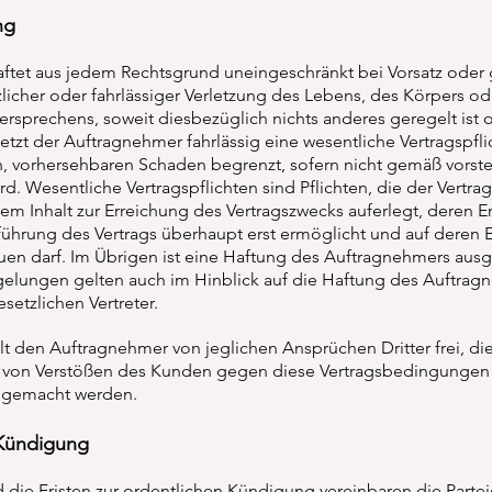
ng
aftet aus jedem Rechtsgrund uneingeschränkt bei Vorsatz oder
tzlicher oder fahrlässiger Verletzung des Lebens, des Körpers o
ersprechens, soweit diesbezüglich nichts anderes geregelt ist
tzt der Auftragnehmer fahrlässig eine wesentliche Vertragspflic
en, vorhersehbaren Schaden begrenzt, sofern nicht gemäß vors
d. Wesentliche Vertragspflichten sind Pflichten, die der Vertr
m Inhalt zur Erreichung des Vertragszwecks auferlegt, deren Er
rung des Vertrags überhaupt erst ermöglicht und auf deren E
uen darf. Im Übrigen ist eine Haftung des Auftragnehmers aus
elungen gelten auch im Hinblick auf die Haftung des Auftragn
setzlichen Vertreter.
llt den Auftragnehmer von jeglichen Ansprüchen Dritter frei, d
 von Verstößen des Kunden gegen diese Vertragsbedingungen
d gemacht werden.
 Kündigung
 die Fristen zur ordentlichen Kündigung vereinbaren die Parteie