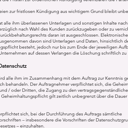
teien zur fristlosen Kündigung aus wichtigem Grund bleibt unbe
t alle ihm überlassenen Unterlagen und sonstigen Inhalte nach
rzüglich nach Wahl des Kunden zurückzugeben oder zu vernic
rückbehaltungsrechts daran ist ausgeschlossen. Elektronische
Ausgenommen davon sind Unterlagen und Daten, hinsichtlich de
spflicht besteht, jedoch nur bis zum Ende der jeweiligen Aufb
nternehmen auf dessen Verlangen die Löschung schriftlich zu 
 Datenschutz
ird alle ihm im Zusammenhang mit dem Auftrag zur Kenntnis 
ich behandeln. Der Auftragnehmer verpflichtet sich, die Geheim
und / oder Dritten, die Zugang zu den vertragsgegenständlich
 Geheimhaltungspflicht gilt zeitlich unbegrenzt über die Dauer
rpflichtet sich, bei der Durchführung des Auftrags sämtliche
orschriften – insbesondere die Vorschriften der Datenschutzg
setzes – einzuhalten.