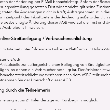
reten der Änderung per E-Mail benachrichtigt. Sofern der Best
erungsmitteilung gesetzten Frist widerspricht, gilt seine Zust
er, treten die Änderungen nicht in Kraft; Auftragnehmer ist in di
zum Zeitpunkt des Inkrafttretens der Änderung außerordentlich 
e beabsichtigte Änderung dieser AGB wird auf die Frist und d
s Ausbleibens hinweisen.
nline-Streitbeilegung / Verbraucherschlichtung
 im Internet unter folgendem Link eine Plattform zur Online-St
nsumers/odr
 Anlaufstelle zur außergerichtlichen Beilegung von Streitigkeite
ägen, an denen ein Verbraucher beteiligt ist. Der Anbieter ist 
erbraucherstreitschlichtungsverfahren nach dem VSBG teilzune
ntnehmen Sie der Überschrift dieser AGB
ung durch die Teilnehmerin
rnierung ist bis 21 Kalendertage vor Kursbeginn möglich.