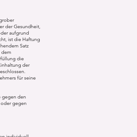
 grober
der der Gesundheit,
 oder aufgrund
ht, ist die Haftung
tehendem Satz
ag dem
füllung die
inhaltung der
geschlossen.
ehmers für seine
ie gegen den
 oder gegen
n individuell.