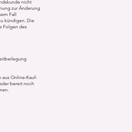
andskunde nicht
immung zur Änderung
esem Fall
zu kündigen. Die
ie Folgen des
reitbeilegung
n aus Online-Kauf-
weder bereit noch
hmen.