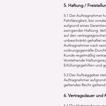
5. Haftung / Freistellu
5.1 Der Auftragnehmer h
Fahrlässigkeit, bei vorsä
aufgrund eines Garantiev
zwingender Haftung. Verle
auf den vertragstypisch
unbeschränkt gehaftet wir
Auftragnehmer nach seine
ordnungsgemäße Durchfüh
Kunde regelmäßig vertra
Vorstehende Haftungsreg
Erfüllungsgehilfen und ge
5.2 Der Auftraggeber ste
Auftragnehmer aufgrund
geltendes Recht gelten
6. Vertragsdauer und
6.1 Die Vertragsdauer und