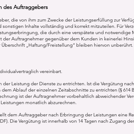
en des Auftraggebers
ber, die von ihm zum Zwecke der Leistungserfüllung zur Verfü
 sonstigen Inhalte vollständig und korrekt mitzuteilen. Für V
stungserbringung, die durch eine verspätete und notwendige M
t der Auftragnehmer gegenüber dem Kunden in keinerlei Hinsic
r Überschrift „Haftung/Freistellung“ bleiben hiervon unberührt.
dividualvertraglich vereinbart.
h der Leistung der Dienste zu entrichten. Ist die Vergütung nac
 dem Ablauf der einzelnen Zeitabschnitte zu entrichten (§ 614 
hnung ist der Auftragnehmer vorbehaltlich abweichender Ve
e Leistungen monatlich abzurechnen.
tellt dem Auftraggeber nach Erbringung der Leistungen eine R
s PDF). Die Vergütung ist innerhalb von 14 Tagen nach Zugang d